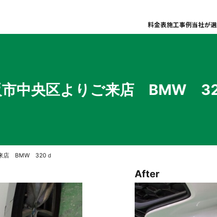
料金表
施工事例
当社が選
市中央区よりご来店 BMW 3
店 BMW 320ｄ
After