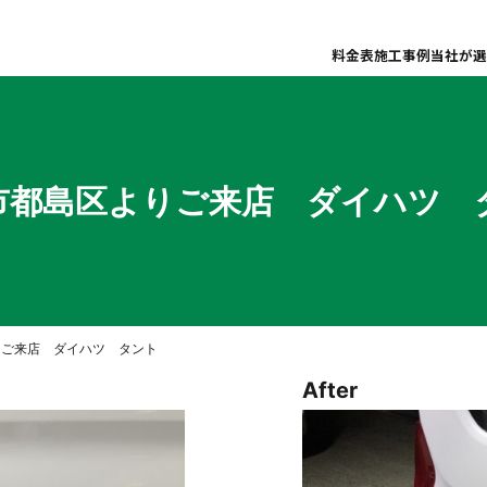
料金表
施工事例
当社が選
市都島区よりご来店 ダイハツ 
りご来店 ダイハツ タント
After