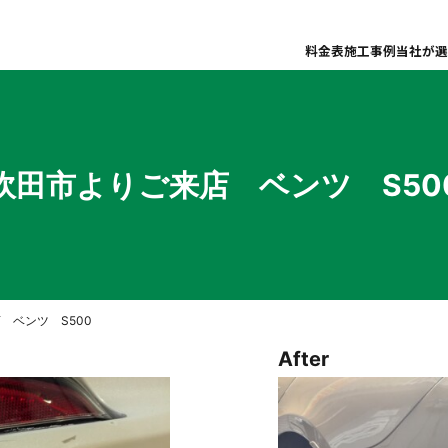
料金表
施工事例
当社が選
吹田市よりご来店 ベンツ S50
 ベンツ S500
After