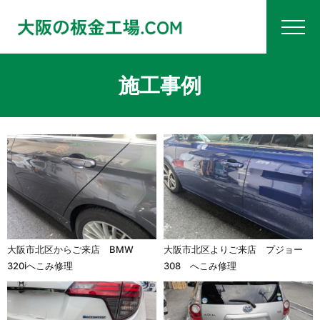
施工事例
大阪市北区からご来店 BMW
大阪市北区よりご来店 プジョー
320iへこみ修理
308 へこみ修理