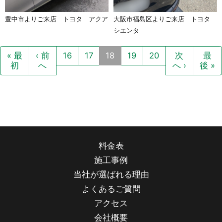
豊中市よりご来店 トヨタ アクア
大阪市福島区よりご来店 トヨタ
シエンタ
« 最
‹ 前
16
17
18
19
20
次
最
初
へ
へ ›
後 »
料金表
施工事例
当社が選ばれる理由
よくあるご質問
アクセス
会社概要